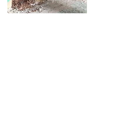
•
Traitement des charpentes
contre les nuisibles
Notre entreprise de charpente et
couverture protège vos charpentes de
toiture contre les insectes xylophages
(termites, capricornes, lyctus) et les
champignons lignivores (mérule). En
curatif, nous brossons, perçons et
injectons des produits biocides, complétés
par une pulvérisation en surface. En
préventif, des traitements fongicides et
insecticides pénètrent le bois pour une
protection durable. Ces interventions,
conformes aux normes sanitaires,
assurent la solidité et la longévité des
ossatures.