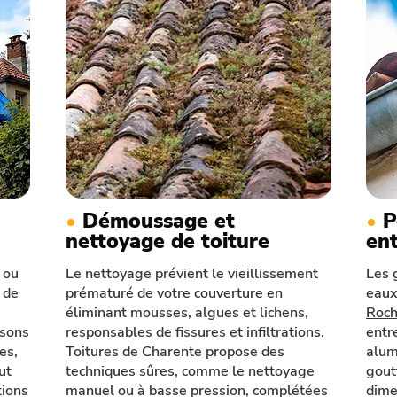
•
Démoussage et
•
P
nettoyage de toiture
ent
n ou
Le nettoyage prévient le vieillissement
Les 
 de
prématuré de votre couverture en
eaux
éliminant mousses, algues et lichens,
Roch
isons
responsables de fissures et infiltrations.
entre
es,
Toitures de Charente propose des
alum
ut
techniques sûres, comme le nettoyage
gout
tions
manuel ou à basse pression, complétées
dime