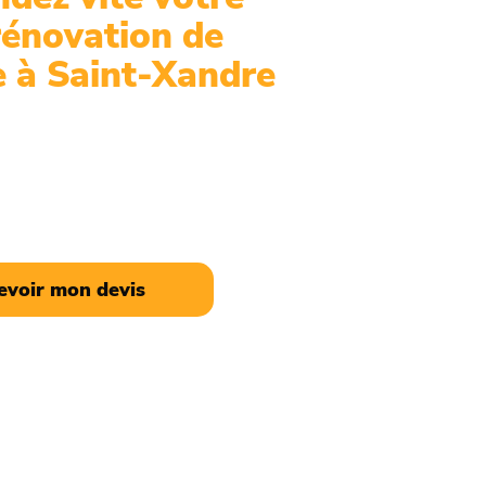
rénovation de
e à Saint-Xandre
s à Saint-Xandre réalisent vos
ouverture dans les règles de
ctez-nous pour un devis gratuit et
 adaptés.
evoir mon devis