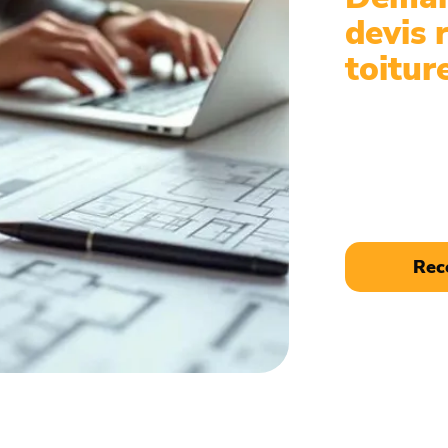
devis 
toitur
Nos couvreur
travaux de c
l'art. Conta
des conseils
Rec