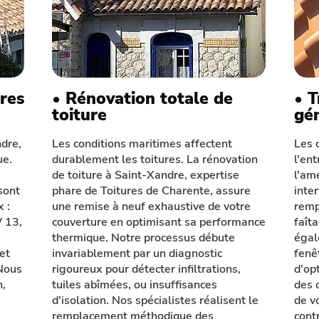
ures
• Rénovation totale de
• 
toiture
gé
ndre,
Les conditions maritimes affectent
Les 
ue.
durablement les toitures. La rénovation
l'ent
de toiture à Saint-Xandre, expertise
l'am
sont
phare de Toitures de Charente, assure
inte
 :
une remise à neuf exhaustive de votre
remp
V 13,
couverture en optimisant sa performance
faît
thermique. Notre processus débute
égal
 et
invariablement par un diagnostic
fenê
Nous
rigoureux pour détecter infiltrations,
d'opt
n,
tuiles abîmées, ou insuffisances
des 
d'isolation. Nos spécialistes réalisent le
de v
remplacement méthodique des
cont