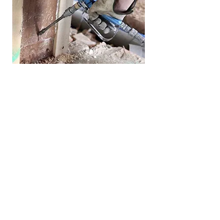
•
Traitement des charpentes
contre les nuisibles
Notre entreprise de charpente et
couverture protège vos charpentes de
toiture contre les insectes xylophages
(termites, capricornes, lyctus) et les
champignons lignivores (mérule). En
curatif, nous brossons, perçons et
injectons des produits biocides, complétés
par une pulvérisation en surface. En
préventif, des traitements fongicides et
insecticides pénètrent le bois pour une
protection durable. Ces interventions,